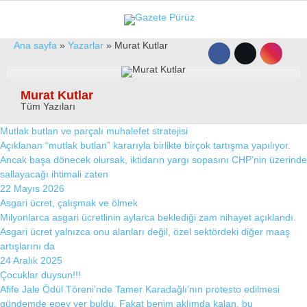
33.5
°
İZMIR
Ana sayfa
»
Yazarlar
»
Murat Kutlar
GALERİ
VİDEO
YAZARLAR
Murat Kutlar
Tüm Yazıları
YEREL YÖNETIMLER
Mutlak butlan ve parçalı muhalefet stratejisi
GÜNCEL
Açıklanan “mutlak butlan” kararıyla birlikte birçok tartışma yapılıyor.
Ancak başa dönecek olursak, iktidarın yargı sopasını CHP’nin üzerinde
EKONOMI
sallayacağı ihtimali zaten
22 Mayıs 2026
POLITIKA
Asgari ücret, çalışmak ve ölmek
Milyonlarca asgari ücretlinin aylarca beklediği zam nihayet açıklandı.
SAĞLIK
Asgari ücret yalnızca onu alanları değil, özel sektördeki diğer maaş
artışlarını da
KÜLTÜR-SANAT
24 Aralık 2025
WhatsApp İhbar Hattı
Çocuklar duysun!!!
SPOR
Afife Jale Ödül Töreni’nde Tamer Karadağlı’nın protesto edilmesi
gündemde epey yer buldu. Fakat benim aklımda kalan, bu
DIĞER