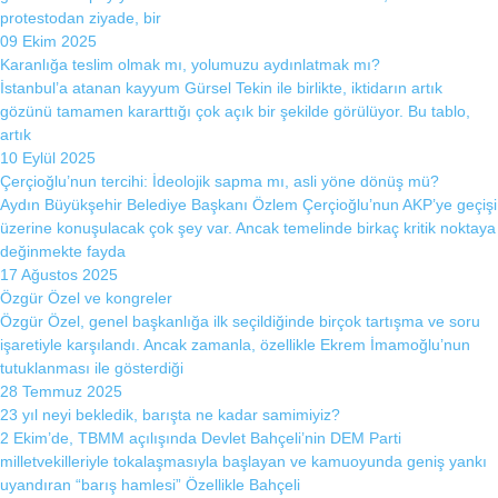
protestodan ziyade, bir
09 Ekim 2025
Facebook
Karanlığa teslim olmak mı, yolumuzu aydınlatmak mı?
İstanbul’a atanan kayyum Gürsel Tekin ile birlikte, iktidarın artık
gözünü tamamen kararttığı çok açık bir şekilde görülüyor. Bu tablo,
artık
Instagram
10 Eylül 2025
Çerçioğlu’nun tercihi: İdeolojik sapma mı, asli yöne dönüş mü?
Aydın Büyükşehir Belediye Başkanı Özlem Çerçioğlu’nun AKP’ye geçişi
Youtube
üzerine konuşulacak çok şey var. Ancak temelinde birkaç kritik noktaya
değinmekte fayda
17 Ağustos 2025
TikTok
Özgür Özel ve kongreler
Özgür Özel, genel başkanlığa ilk seçildiğinde birçok tartışma ve soru
işaretiyle karşılandı. Ancak zamanla, özellikle Ekrem İmamoğlu’nun
tutuklanması ile gösterdiği
28 Temmuz 2025
23 yıl neyi bekledik, barışta ne kadar samimiyiz?
2 Ekim’de, TBMM açılışında Devlet Bahçeli’nin DEM Parti
milletvekilleriyle tokalaşmasıyla başlayan ve kamuoyunda geniş yankı
uyandıran “barış hamlesi” Özellikle Bahçeli