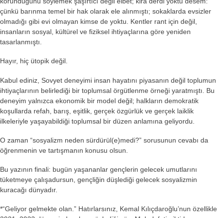
korunduğunu söylemek şaşırtıcı değil elbet; kira derdi yoktu desem:
çünkü barınma temel bir hak olarak ele alınmıştı; sokaklarda evsizler
olmadığı gibi evi olmayan kimse de yoktu. Kentler rant için değil,
insanların sosyal, kültürel ve fiziksel ihtiyaçlarına göre yeniden
tasarlanmıştı.
Hayır, hiç ütopik değil.
Kabul ediniz, Sovyet deneyimi insan hayatını piyasanın değil toplumun
ihtiyaçlarının belirlediği bir toplumsal örgütlenme örneği yaratmıştı. Bu
deneyim yalnızca ekonomik bir model değil; halkların demokratik
koşullarda refah, barış, eşitlik, gerçek özgürlük ve gerçek laiklik
ilkeleriyle yaşayabildiği toplumsal bir düzen anlamına geliyordu.
O zaman “sosyalizm neden sürdürül(e)medi?” sorusunun cevabı da
öğrenmenin ve tartışmanın konusu olsun.
Bu yazının finali: bugün yaşananlar gençlerin gelecek umutlarını
tüketmeye çalışadursun, gençliğin düşlediği gelecek sosyalizmin
kuracağı dünyadır.
*
“Geliyor gelmekte olan.” Hatırlarsınız, Kemal Kılıçdaroğlu’nun özellikle