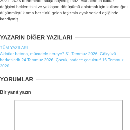
2021–2023 döneminde sıkça söylediği söz. Muhalefetin iktidar
değişimi beklentisini ve yaklaşan dönüşümü anlatmak için kullandığını
düşünmüştük ama her türlü gelen
faşizmin ayak sesleri eşliğinde
k
endiymiş.
YAZARIN DİĞER YAZILARI
TÜM YAZILARI
Aidatlar betona, mücadele nereye?
31 Temmuz 2026
Gökyüzü
herkesindir
24 Temmuz 2026
Çocuk, sadece çocuktur!
16 Temmuz
2026
YORUMLAR
Bir yanıt yazın