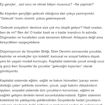
Ey gençler…asıl soru ne olmalı biliyor musunuz? –
Ne yapmalı?
Bu köşeden gençliğin gelecek olduğuna dair çokça yazmışımdır.
“Gelecek” kısmı önemli, yoksa gelemeyecek.
‘Gelecek sosyalizm’ denince size çok mu ütopik geliyor? Hadi oradan,
ben de mi? Ben de! O kadar basit ve o kadar inandırıcı ki aslında.
Dogmadan ve hurafeden uzak tamamen bilimsel. Anlayana değil ama
bireycilikten vazgeçebilene.
Düşünüyorum da Sovyetler Birliği, Ekim Devrimi sonrasında çocuklar,
kadınlar ve emekçiler için kolektif, kamusal ve sosyal haklara dayalı
yeni bir yaşam modeli kurmuştu. Kapitalist sistemde çocuk emeği ucuz
iş gücü iken Sovyetler’de çocuklar “geleceğin inşacıları” olarak
görülüyordu.
Kapitalist sistemde eğitim, sağlık ve bakım hizmetleri ‘parayı veren
düdüğü çalan’ şeklinde sürerken, çocuk, yaşlı bakımı vbkadınların
işiyken; sosyalist sistemde tüm çocukların korunması, eğitimi ve
sağlıklı gelişimi devletin temel sorumluluklarındandı. Eğitim sistemini
kolektivist bir yaklaşımla şekillendirilen Sovyetlerde hedef çocukların
yalnızca akademik değil, kültürel ve toplumsal açıdan da gelişmesiydi.