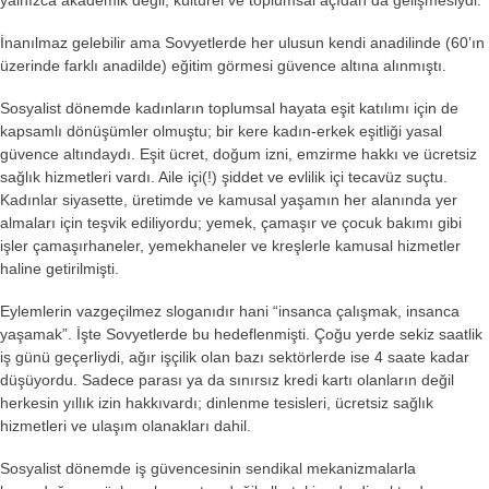
İnanılmaz gelebilir ama Sovyetlerde her ulusun kendi anadilinde (60’ın
üzerinde farklı anadilde) eğitim görmesi güvence altına alınmıştı.
Sosyalist dönemde kadınların toplumsal hayata eşit katılımı için de
kapsamlı dönüşümler olmuştu; bir kere kadın-erkek eşitliği yasal
güvence altındaydı. Eşit ücret, doğum izni, emzirme hakkı ve ücretsiz
sağlık hizmetleri vardı. Aile içi(!) şiddet ve evlilik içi tecavüz suçtu.
Kadınlar siyasette, üretimde ve kamusal yaşamın her alanında yer
almaları için teşvik ediliyordu; yemek, çamaşır ve çocuk bakımı gibi
işler çamaşırhaneler, yemekhaneler ve kreşlerle kamusal hizmetler
haline getirilmişti.
Eylemlerin vazgeçilmez sloganıdır hani “insanca çalışmak, insanca
yaşamak”. İşte Sovyetlerde bu hedeflenmişti. Çoğu yerde sekiz saatlik
iş günü geçerliydi, ağır işçilik olan bazı sektörlerde ise 4 saate kadar
düşüyordu. Sadece parası ya da sınırsız kredi kartı olanların değil
herkesin yıllık izin hakkıvardı; dinlenme tesisleri, ücretsiz sağlık
hizmetleri ve ulaşım olanakları dahil.
Sosyalist dönemde iş güvencesinin sendikal mekanizmalarla