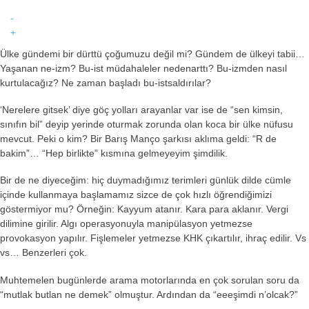
-
+
Facebook
Ülke gündemi bir dürttü çoğumuzu değil mi? Gündem de ülkeyi tabii…
Yaşanan
ne
-izm? Bu-ist müdahaleler
neden
arttı? Bu-izmden
nasıl
kurtulacağız?
Ne zaman
başladı bu-istsaldırılar?
Instagram
‘
Nerelere
gitsek’ diye göç yolları arayanlar var ise de “sen kimsin,
sınıfın bil” deyip yerinde oturmak zorunda olan koca bir ülke nüfusu
Youtube
mevcut. Peki o
kim
? Bir Barış Manço şarkısı aklıma geldi: “R de
bakim”… “Hep birlikte” kısmına gelmeyeyim şimdilik.
TikTok
Bir de ne diyeceğim: hiç duymadığımız terimleri günlük dilde cümle
içinde kullanmaya başlamamız sizce de çok hızlı öğrendiğimizi
göstermiyor mu? Örneğin: Kayyum atanır. Kara para aklanır. Vergi
dilimine girilir. Algı operasyonuyla manipülasyon yetmezse
provokasyon yapılır. Fişlemeler yetmezse KHK çıkartılır, ihraç edilir. Vs
vs… Benzerleri çok.
Muhtemelen bugünlerde arama motorlarında en çok sorulan soru da
“mutlak butlan ne demek” olmuştur. Ardından da “eeeşimdi
n’olcak
?
”