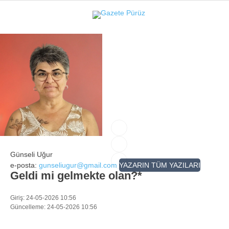
31.3
°
İZMIR
GALERİ
VİDEO
YAZARLAR
YEREL YÖNETIMLER
GÜNCEL
EKONOMI
POLITIKA
Günseli Uğur
e-posta:
gunseliugur@gmail.com
YAZARIN TÜM YAZILARI
SAĞLIK
Geldi mi gelmekte olan?*
KÜLTÜR-SANAT
Giriş: 24-05-2026 10:56
WhatsApp İhbar Hattı
SPOR
Güncelleme: 24-05-2026 10:56
DIĞER